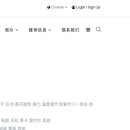
Chinese
Login
/
Sign Up
观众
媒体信息
联系我们
快干
反光/高可视性
弹力
温度调节
防紫外50+
防水
防
粘胶
天丝
莱卡
莫代尔
其他
闲装
童装
其他