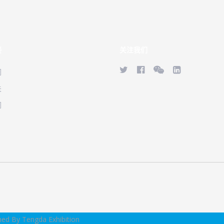
接
关注我们
们
关
们
ned By Tengda Exhibition