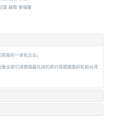
拉国
越南
柬埔寨
和贸易的一体化企业。
设备全部引进德国最先进的高针高密圆盘织机和台湾