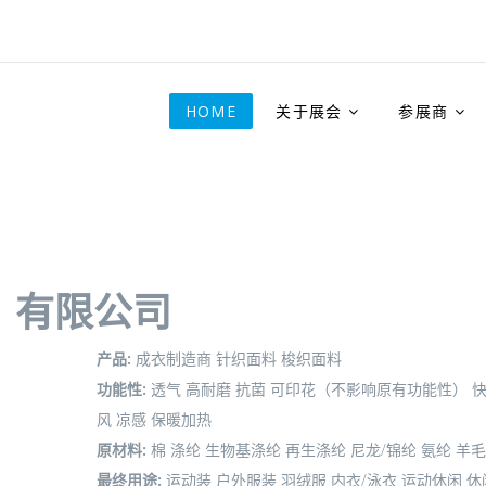
HOME
关于展会
参展商
）有限公司
产品:
成衣制造商
针织面料
梭织面料
功能性:
透气
高耐磨
抗菌
可印花（不影响原有功能性）
风
凉感
保暖加热
原材料:
棉
涤纶
生物基涤纶
再生涤纶
尼龙/锦纶
氨纶
羊毛
最终用途:
运动装
户外服装
羽绒服
内衣/泳衣
运动休闲
休