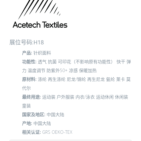
展位号码:H18
产品:
针织面料
功能性:
透气
抗菌
可印花（不影响原有功能性）
快干
弹
力
温度调节
防紫外50+
凉感
保暖加热
原材料:
涤纶
再生涤纶
尼龙/锦纶
再生尼龙
氨纶
莱卡
莫
代尔
最终用途:
运动装
户外服装
内衣/泳衣
运动休闲
休闲装
童装
国家及地区:
中国大陆
产地:
中国大陆
相关认证:
GRS
OEKO-TEX