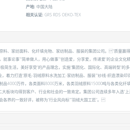
产地:
中国大陆
相关认证:
GRS
RDS
OEKO-TEX
绒原料、家纺面料、化纤填充物、家纺制品、服装的集团公司。 “质量赢
，就事论事”“简单做人，用心做事”“创造爱，分享爱，传递爱”的企业文化
；极简生活，美好享受”的产品理念，实施“集团化、国际化、高端转型”的
力打造“原毛-羽绒原料水洗加工-家纺制品、服装”“纱线-织造漂染印花-
品4000万件，各类面料8000万米，各类羽绒原料15000吨与各类化
大板块均得到客户、行业和社会的一致肯定。集团公司连续多年入选“上海
会各界的一致好评，被称为“行业风向标”“羽绒大国工匠”。