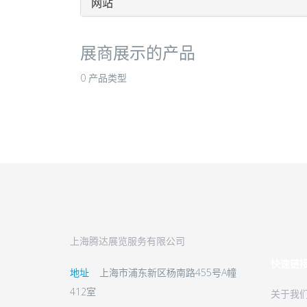
网站
展商展示的产品
0 产品类型
上海腾达展览服务有限公司
快速链
地址
上海市浦东新区杨南路455号A幢
412室
关于我