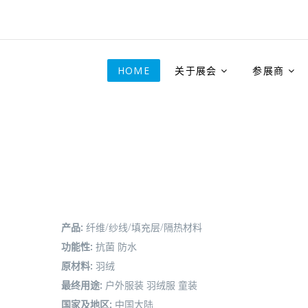
HOME
关于展会
参展商
产品:
纤维/纱线/填充层/隔热材料
功能性:
抗菌
防水
原材料:
羽绒
最终用途:
户外服装
羽绒服
童装
国家及地区:
中国大陆